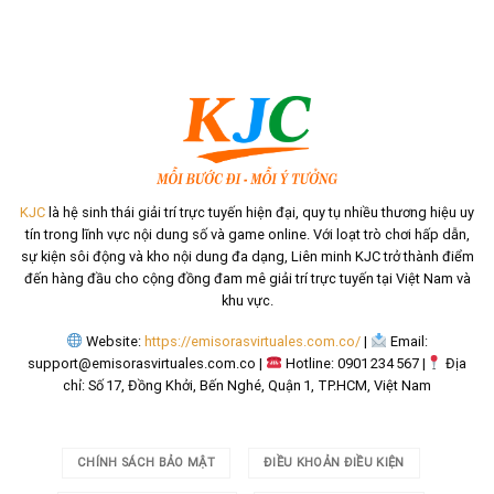
KJC
là hệ sinh thái giải trí trực tuyến hiện đại, quy tụ nhiều thương hiệu uy
tín trong lĩnh vực nội dung số và game online. Với loạt trò chơi hấp dẫn,
sự kiện sôi động và kho nội dung đa dạng, Liên minh KJC trở thành điểm
đến hàng đầu cho cộng đồng đam mê giải trí trực tuyến tại Việt Nam và
khu vực.
Website:
https://emisorasvirtuales.com.co/
|
Email:
support@emisorasvirtuales.com.co
|
Hotline: 0901 234 567 |
Địa
chỉ: Số 17, Đồng Khởi, Bến Nghé, Quận 1, TP.HCM, Việt Nam
CHÍNH SÁCH BẢO MẬT
ĐIỀU KHOẢN ĐIỀU KIỆN