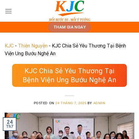
Skip
to
content
THAM GIA NGAY
KJC
-
Thiện Nguyện
-
KJC Chia Sẻ Yêu Thương Tại Bệnh
Viện Ung Bướu Nghệ An
KJC Chia Sẻ Yêu Thương Tại
Bệnh Viện Ung Bướu Nghệ An
POSTED ON
24 THÁNG 7, 2025
BY
ADMIN
24
Th7