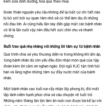
kèm sữa dinh dưỡng, hoa quả theo mùa.
Đoàn thiện nguyện yêu cầu không để lại bất cứ chi tiết nào
bị bỏ sót bởi sự quan tâm nhỏ sẽ có thể làm dịu đi những
nỗi đau lớn. Ai cũng hiểu lần này đến gặp mặt các bệnh nhân
có lẽ là lần cuối vậy nên đều hết sức chỉn chu và nhanh
chóng.
Buổi trao quà nhẹ nhàng với những lời tâm sự từ bệnh nhân
Quá trình chia sẻ yêu thương diễn ra trong không khí ấm áp,
từng bệnh nhân dù còn yếu đều đón nhận món quà của tập
đoàn kèm lời cảm ơn nghẹn ngào. Đội ngũ KJC tận tình hỏi
han và lắng nghe những tâm sự đầy nước mắt của bệnh
nhân.
Một bệnh nhân cao tuổi run rẩy nhận lấy phong bì, đôi mắt
lấp lánh niềm hạnh phúc chia sẻ câu chuyện về tuổi trẻ.
Những năm tháng lăn lộn làm ăn nuôi con được bà kể lại với