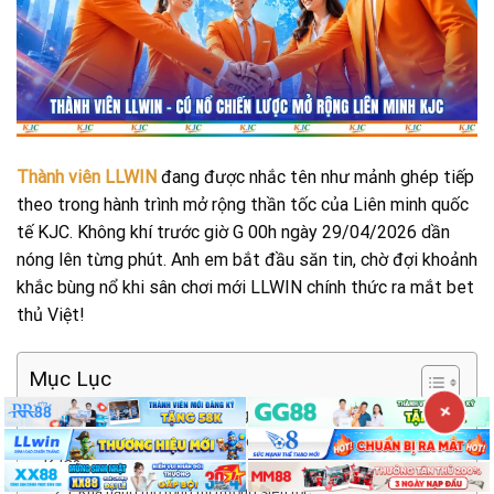
Thành viên LLWIN
đang được nhắc tên như mảnh ghép tiếp
theo trong hành trình mở rộng thần tốc của Liên minh quốc
tế KJC. Không khí trước giờ G 00h ngày 29/04/2026 dần
nóng lên từng phút. Anh em bắt đầu săn tin, chờ đợi khoảnh
khắc bùng nổ khi sân chơi mới LLWIN chính thức ra mắt bet
thủ Việt!
Mục Lục
×
Thành viên LLWIN là ai trong hệ sinh thái KJC?
Vì sao Thành viên LLWIN được chọn gia nhập Liên minh
KJC?
Khả năng mở rộng thị trường siêu tốc