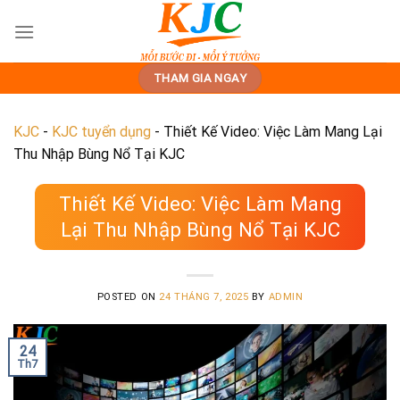
Skip
to
content
THAM GIA NGAY
KJC
-
KJC tuyển dụng
-
Thiết Kế Video: Việc Làm Mang Lại
Thu Nhập Bùng Nổ Tại KJC
Thiết Kế Video: Việc Làm Mang
Lại Thu Nhập Bùng Nổ Tại KJC
POSTED ON
24 THÁNG 7, 2025
BY
ADMIN
24
Th7